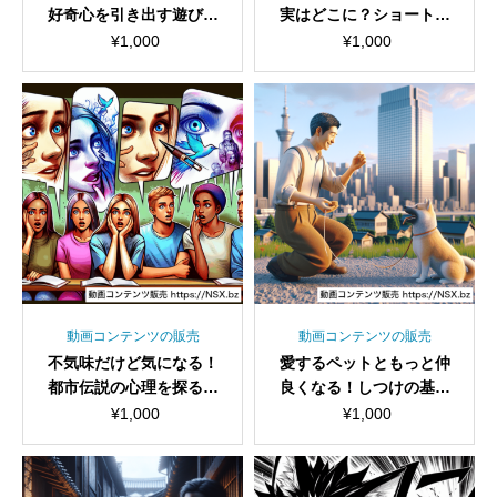
好奇心を引き出す遊び方
実はどこに？ショート動
ショート動画セット
画セット
¥
1,000
¥
1,000
動画コンテンツの販売
動画コンテンツの販売
不気味だけど気になる！
愛するペットともっと仲
都市伝説の心理を探るシ
良くなる！しつけの基本
ョート動画セット
を学ぼうショート動画セ
¥
1,000
¥
1,000
ット