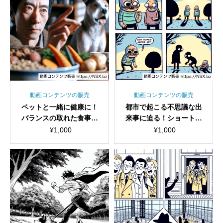
動画コンテンツの販売
動画コンテンツの販売
ペットと一緒に健康に！
都市で起こる不思議な出
バランスの取れた食事法
来事に迫る！ショート動
を紹介しますショート動
画セット
¥
1,000
¥
1,000
画セット