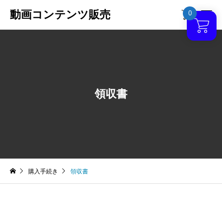
動画コンテンツ販売
0

領収書
購入手続き
領収書