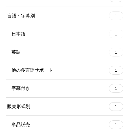
言語・字幕別
1
日本語
1
英語
1
他の多言語サポート
1
字幕付き
1
販売形式別
1
単品販売
1