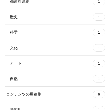
都道府県別
1
歴史
1
科学
1
文化
1
アート
1
自然
1
コンテンツの用途別
6
学習用
1