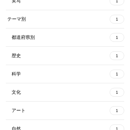
実写
1
テーマ別
1
都道府県別
1
歴史
1
科学
1
文化
1
アート
1
自然
1