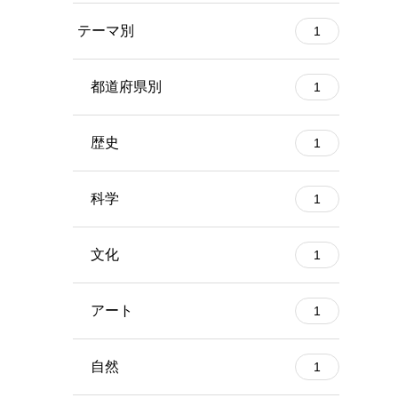
テーマ別
1
都道府県別
1
歴史
1
科学
1
文化
1
アート
1
自然
1