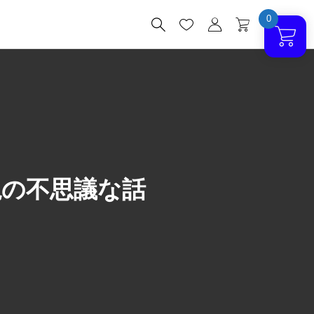
0




説の不思議な話