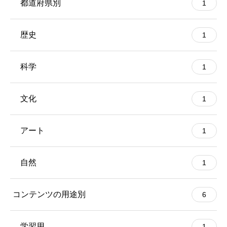
都道府県別
1
歴史
1
科学
1
文化
1
アート
1
自然
1
コンテンツの用途別
6
学習用
1