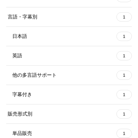
言語・字幕別
1
日本語
1
英語
1
他の多言語サポート
1
字幕付き
1
販売形式別
1
単品販売
1