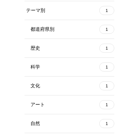
テーマ別
1
都道府県別
1
歴史
1
科学
1
文化
1
アート
1
自然
1