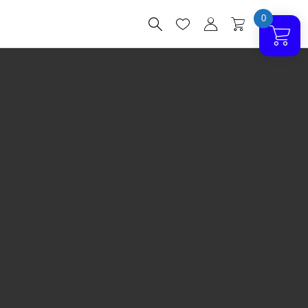
0



