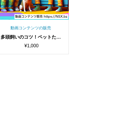
動画コンテンツの販売
多頭飼いのコツ！ペットたち
の仲良くなる秘訣ショート動
¥
1,000
画セット