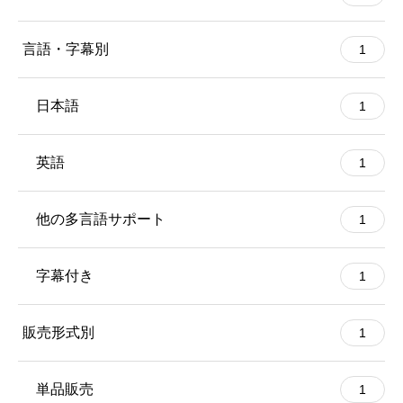
言語・字幕別
1
日本語
1
英語
1
他の多言語サポート
1
字幕付き
1
販売形式別
1
単品販売
1