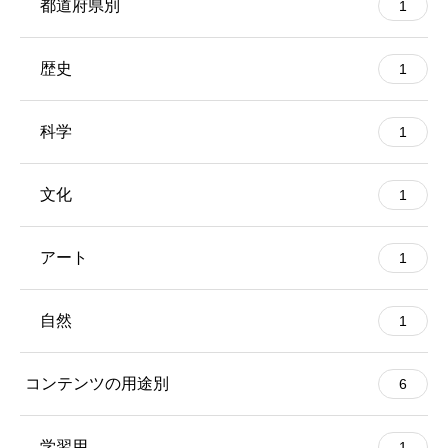
都道府県別
1
歴史
1
科学
1
文化
1
アート
1
自然
1
コンテンツの用途別
6
学習用
1