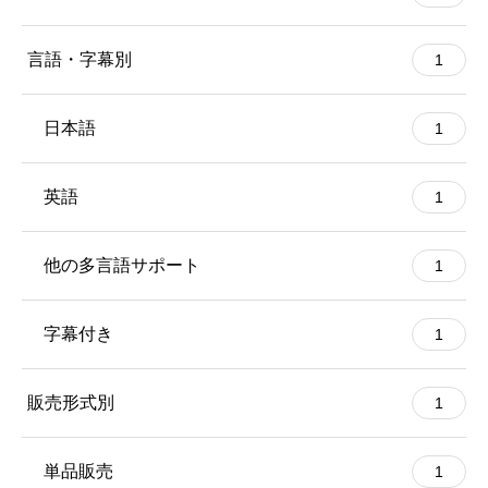
言語・字幕別
1
日本語
1
英語
1
他の多言語サポート
1
字幕付き
1
販売形式別
1
単品販売
1