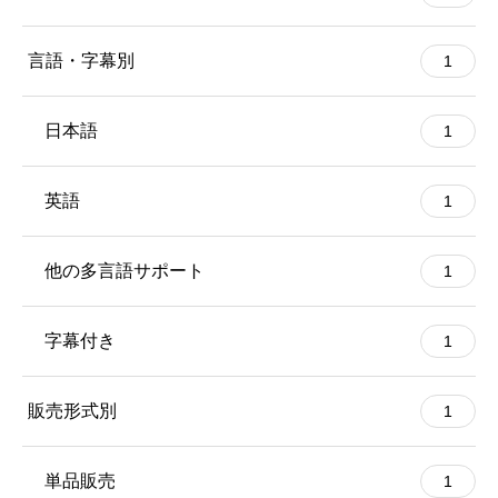
言語・字幕別
1
日本語
1
英語
1
他の多言語サポート
1
字幕付き
1
販売形式別
1
単品販売
1