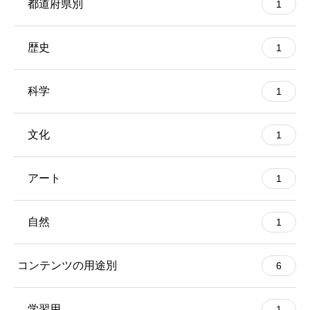
都道府県別
1
歴史
1
科学
1
文化
1
アート
1
自然
1
コンテンツの用途別
6
学習用
1