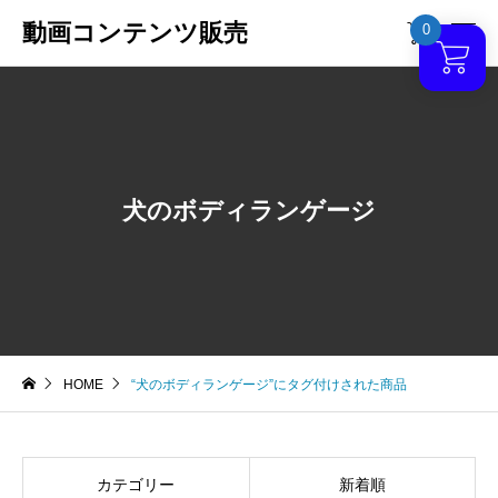
動画コンテンツ販売
0

犬のボディランゲージ
HOME
“犬のボディランゲージ”にタグ付けされた商品
カテゴリー
新着順