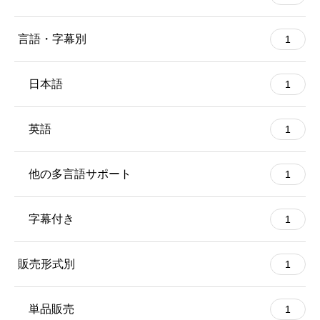
言語・字幕別
1
日本語
1
英語
1
他の多言語サポート
1
字幕付き
1
販売形式別
1
単品販売
1