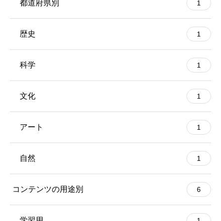
都道府県別
1
歴史
1
科学
1
文化
1
アート
1
自然
1
コンテンツの用途別
6
学習用
1