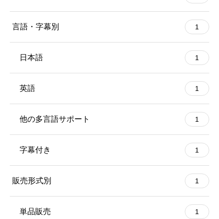
言語・字幕別
1
日本語
1
英語
1
他の多言語サポート
1
字幕付き
1
販売形式別
1
単品販売
1