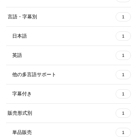
言語・字幕別
1
日本語
1
英語
1
他の多言語サポート
1
字幕付き
1
販売形式別
1
単品販売
1