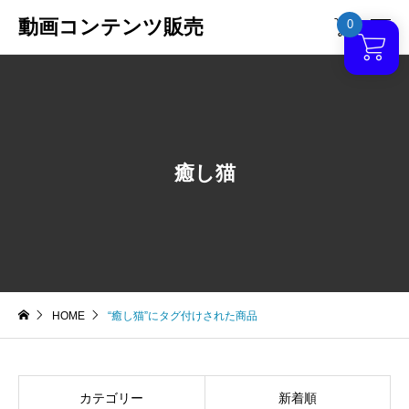
動画コンテンツ販売
0

癒し猫
HOME
“癒し猫”にタグ付けされた商品
カテゴリー
新着順