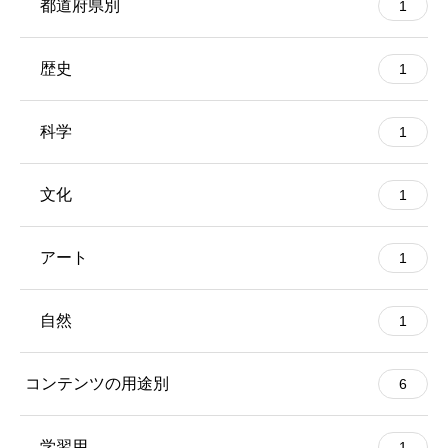
都道府県別
1
歴史
1
科学
1
文化
1
アート
1
自然
1
コンテンツの用途別
6
学習用
1