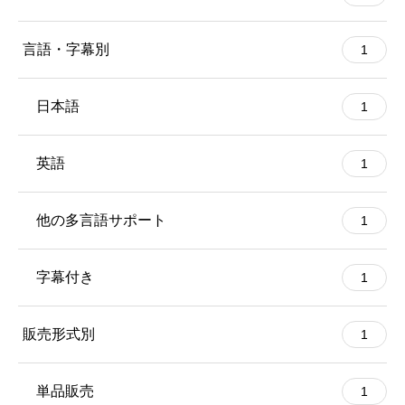
言語・字幕別
1
日本語
1
英語
1
他の多言語サポート
1
字幕付き
1
販売形式別
1
単品販売
1