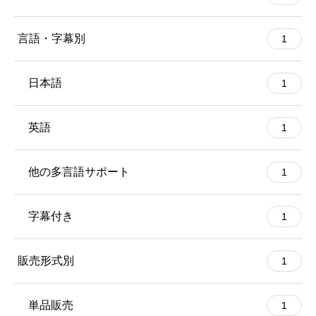
言語・字幕別
1
日本語
1
英語
1
他の多言語サポート
1
字幕付き
1
販売形式別
1
単品販売
1