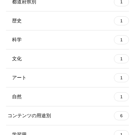
都道府県別
1
歴史
1
科学
1
文化
1
アート
1
自然
1
コンテンツの用途別
6
学習用
1