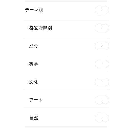
テーマ別
1
都道府県別
1
歴史
1
科学
1
文化
1
アート
1
自然
1