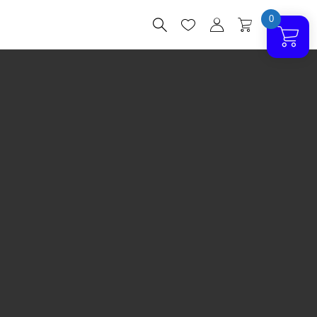
0



