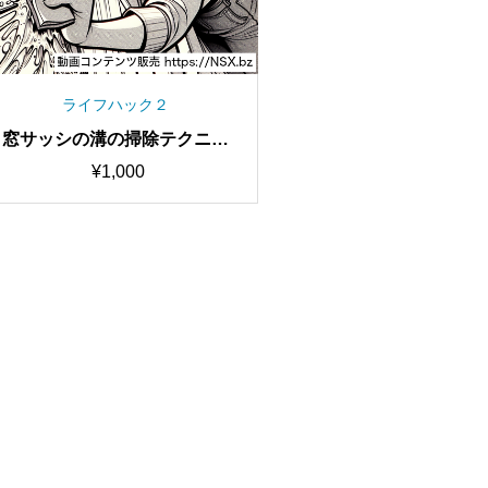
ライフハック２
窓サッシの溝の掃除テクニッ
クショート動画セット
¥
1,000