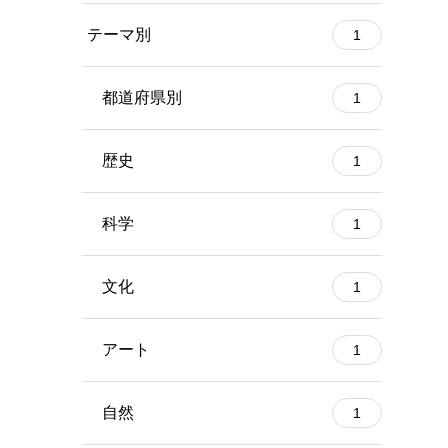
テーマ別
1
都道府県別
1
歴史
1
科学
1
文化
1
アート
1
自然
1