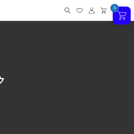
0




ク