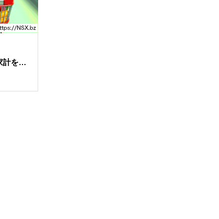
家計を助
7選