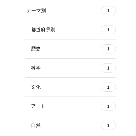
テーマ別
1
都道府県別
1
歴史
1
科学
1
文化
1
アート
1
自然
1