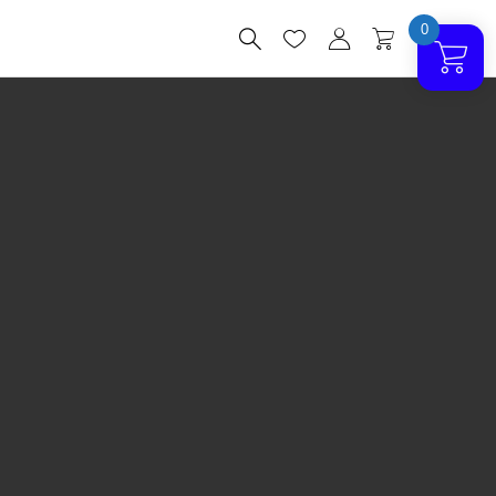
0



