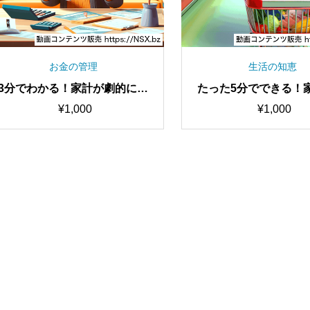
お金の管理
生活の知恵
3分でわかる！家計が劇的に良
たった5分でできる！
くなる5つの節約術
ける節約テクニック
¥
1,000
¥
1,000