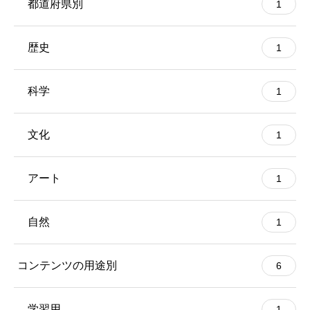
都道府県別
1
歴史
1
科学
1
文化
1
アート
1
自然
1
コンテンツの用途別
6
学習用
1