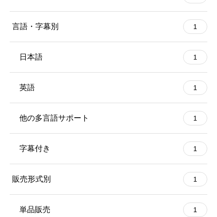
言語・字幕別
1
日本語
1
英語
1
他の多言語サポート
1
字幕付き
1
販売形式別
1
単品販売
1