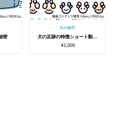
犬の雑学
秘密
犬の足跡の特徴ショート動画
セット
¥
1,000