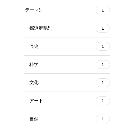
テーマ別
1
都道府県別
1
歴史
1
科学
1
文化
1
アート
1
自然
1