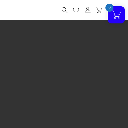
0



