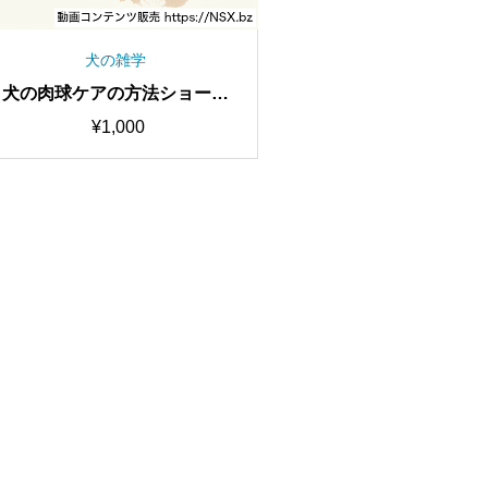
犬の雑学
犬の肉球ケアの方法ショート
動画セット
¥
1,000