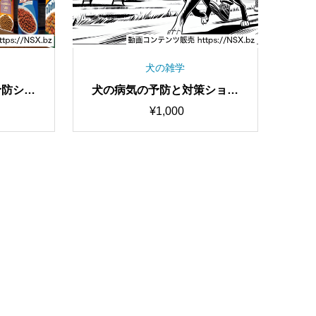
犬の雑学
予防ショ
犬の病気の予防と対策ショー
ト
ト動画セット
¥
1,000