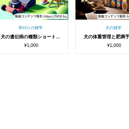
草刈りの雑学
犬の雑学
犬の遺伝病の種類ショート動
犬の体重管理と肥満
画セット
ート動画セッ
¥
1,000
¥
1,000