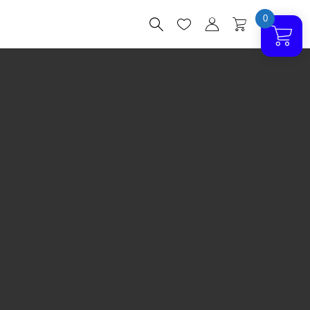
0



