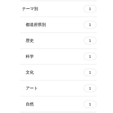
テーマ別
1
都道府県別
1
歴史
1
科学
1
文化
1
アート
1
自然
1