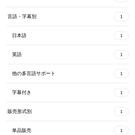
言語・字幕別
1
日本語
1
英語
1
他の多言語サポート
1
字幕付き
1
販売形式別
1
単品販売
1