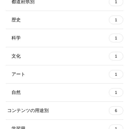
都道府県別
1
歴史
1
科学
1
文化
1
アート
1
自然
1
コンテンツの用途別
6
学習用
1