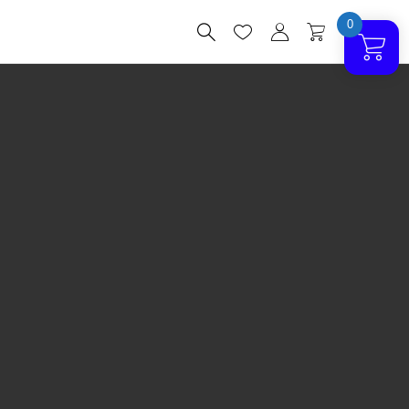
0



