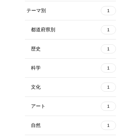
テーマ別
1
都道府県別
1
歴史
1
科学
1
文化
1
アート
1
自然
1