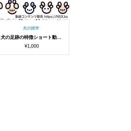
犬の雑学
犬の足跡の特徴ショート動画
セット
¥
1,000