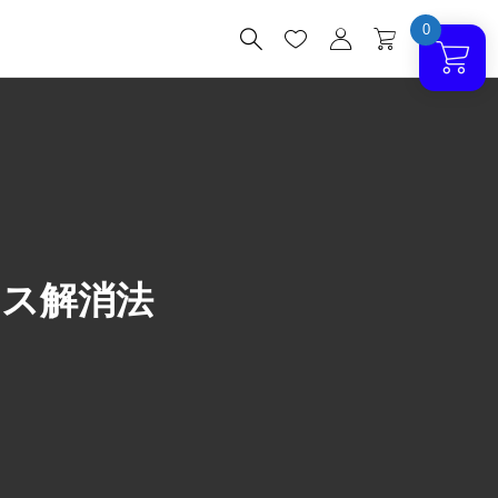
0




レス解消法