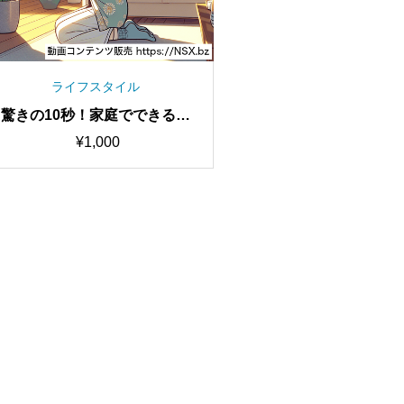
ライフスタイル
驚きの10秒！家庭でできる簡
単ストレス解消法
¥
1,000