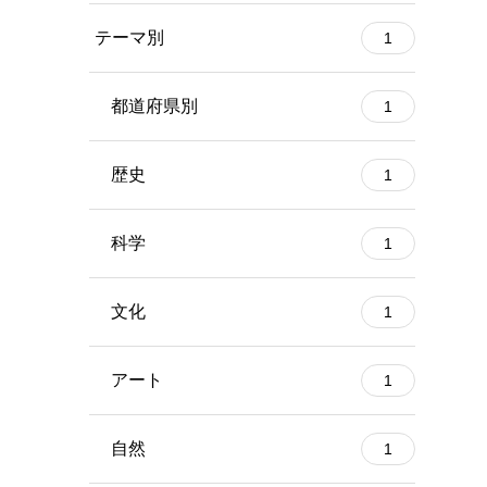
テーマ別
1
都道府県別
1
歴史
1
科学
1
文化
1
アート
1
自然
1