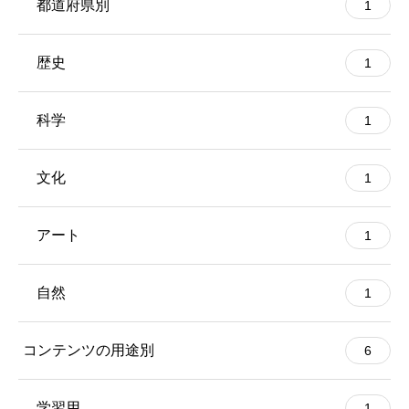
都道府県別
1
歴史
1
科学
1
文化
1
アート
1
自然
1
コンテンツの用途別
6
学習用
1