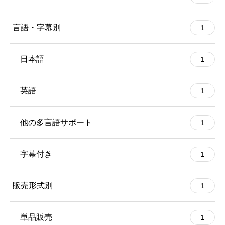
言語・字幕別
1
日本語
1
英語
1
他の多言語サポート
1
字幕付き
1
販売形式別
1
単品販売
1