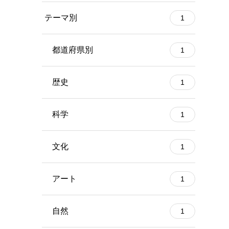
テーマ別
1
都道府県別
1
歴史
1
科学
1
文化
1
アート
1
自然
1