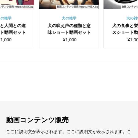
犬の雑学
犬の雑学
犬の雑
と人間との違
犬の吠え声の種類と意
犬の食事と
ト動画セット
味ショート動画セット
スショート
¥
1,000
¥
1,000
¥
1,0
見出し
見出し
小見出し
小見出し
動画コンテンツ販売
ここに説明文が表示されます。ここに説明文が表示されます。こ