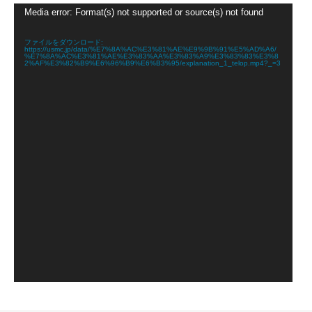
動
Media error: Format(s) not supported or source(s) not found
画
プ
レ
ファイルをダウンロード:
https://usmc.jp/data/%E7%8A%AC%E3%81%AE%E9%9B%91%E5%AD%A6/
ー
%E7%8A%AC%E3%81%AE%E3%83%AA%E3%83%A9%E3%83%83%E3%8
ヤ
2%AF%E3%82%B9%E6%96%B9%E6%B3%95/explanation_1_telop.mp4?_=3
ー