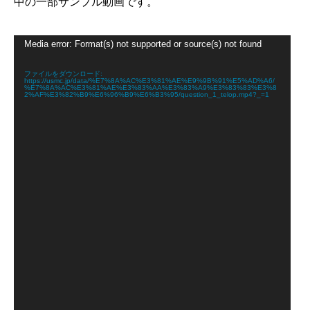
中の一部サンプル動画です。
動
Media error: Format(s) not supported or source(s) not found
画
プ
レ
ファイルをダウンロード:
https://usmc.jp/data/%E7%8A%AC%E3%81%AE%E9%9B%91%E5%AD%A6/
ー
%E7%8A%AC%E3%81%AE%E3%83%AA%E3%83%A9%E3%83%83%E3%8
ヤ
2%AF%E3%82%B9%E6%96%B9%E6%B3%95/question_1_telop.mp4?_=1
ー