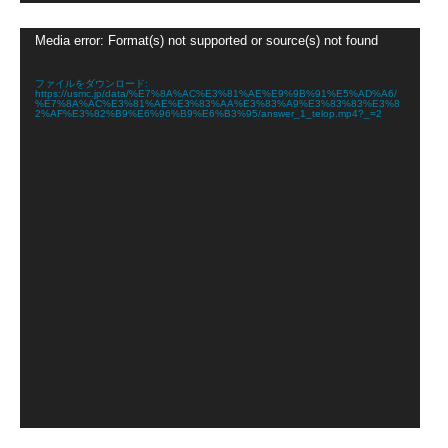
動
Media error: Format(s) not supported or source(s) not found
画
プ
レ
ファイルをダウンロード:
https://usmc.jp/data/%E7%8A%AC%E3%81%AE%E9%9B%91%E5%AD%A6/
ー
%E7%8A%AC%E3%81%AE%E3%83%AA%E3%83%A9%E3%83%83%E3%8
ヤ
2%AF%E3%82%B9%E6%96%B9%E6%B3%95/answer_1_telop.mp4?_=2
ー