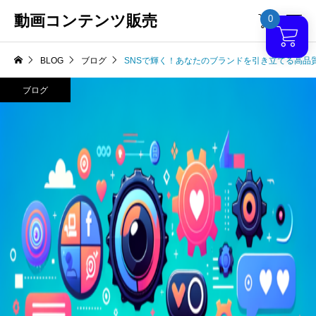
動画コンテンツ販売
0

BLOG
ブログ
SNSで輝く！あなたのブランドを引き立てる高品
ブログ