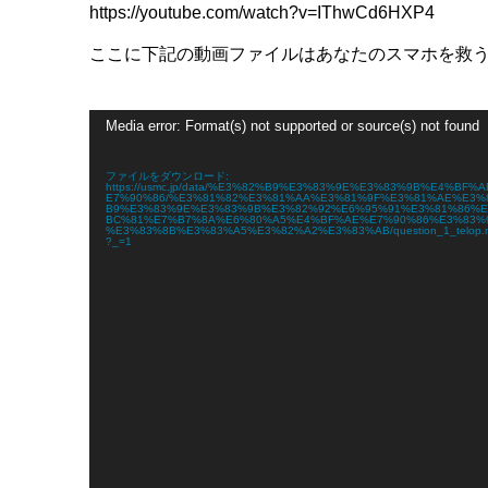
https://youtube.com/watch?v=IThwCd6HXP4
ここに下記の動画ファイルはあなたのスマホを救
動
Media error: Format(s) not supported or source(s) not found
画
プ
レ
ファイルをダウンロード:
ー
https://usmc.jp/data/%E3%82%B9%E3%83%9E%E3%83%9B%E4%BF%
E7%90%86/%E3%81%82%E3%81%AA%E3%81%9F%E3%81%AE%E3%
ヤ
B9%E3%83%9E%E3%83%9B%E3%82%92%E6%95%91%E3%81%86%
ー
BC%81%E7%B7%8A%E6%80%A5%E4%BF%AE%E7%90%86%E3%83%
%E3%83%8B%E3%83%A5%E3%82%A2%E3%83%AB/question_1_telop.
?_=1