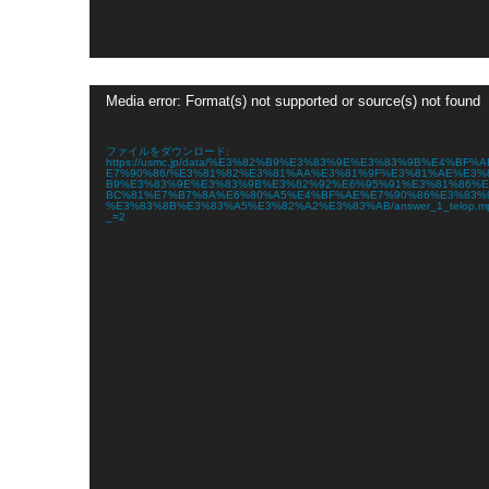
動
Media error: Format(s) not supported or source(s) not found
画
プ
レ
ファイルをダウンロード:
ー
https://usmc.jp/data/%E3%82%B9%E3%83%9E%E3%83%9B%E4%BF%
E7%90%86/%E3%81%82%E3%81%AA%E3%81%9F%E3%81%AE%E3%
ヤ
B9%E3%83%9E%E3%83%9B%E3%82%92%E6%95%91%E3%81%86%
ー
BC%81%E7%B7%8A%E6%80%A5%E4%BF%AE%E7%90%86%E3%83%
%E3%83%8B%E3%83%A5%E3%82%A2%E3%83%AB/answer_1_telop.m
_=2