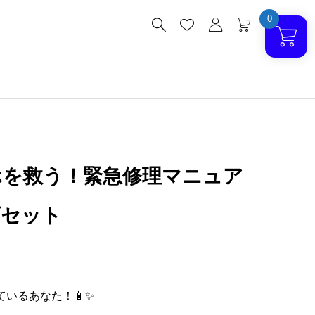
0




ホを救う！緊急修理マニュア
画セット
いるあなた！📱✨