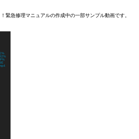
う！緊急修理マニュアルの作成中の一部サンプル動画です。
AE%
82%
EF%
9E
mp4