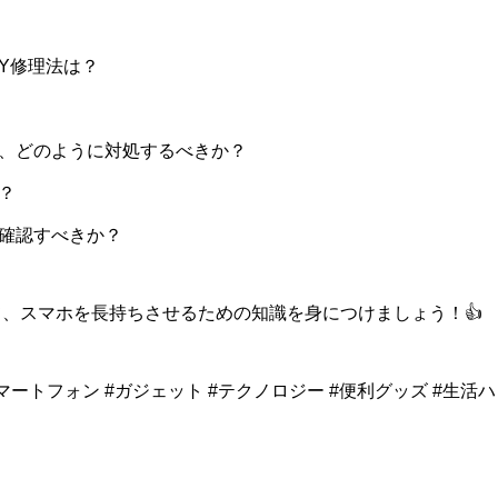
ア
ル
IY修理法は？
シ
ョ
ー
場合、どのように対処するべきか？
ト
？
動
画
を確認すべきか？
セ
ッ
、スマホを長持ちさせるための知識を身につけましょう！👍
ト
個
#スマートフォン #ガジェット #テクノロジー #便利グッズ #生活