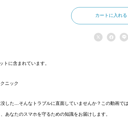
な
た
カートに入れる
の
ス
マ



ホ
を
救
セットに含まれています。
う！
緊
テクニック
急
修
理
水没した…そんなトラブルに直面していませんか？この動画で
マ
し、あなたのスマホを守るための知識をお届けします。
ニ
ュ