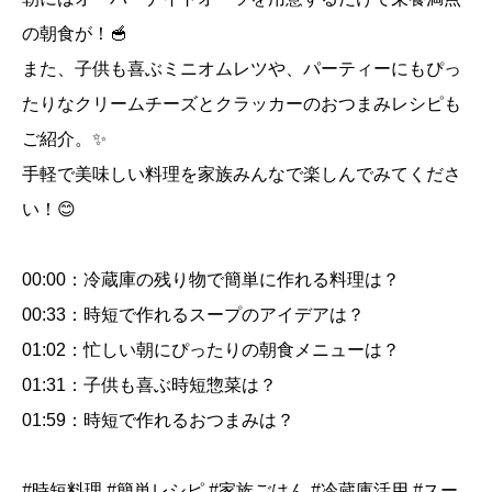
お
の朝食が！🥣
や
また、子供も喜ぶミニオムレツや、パーティーにもぴっ
つ
レ
たりなクリームチーズとクラッカーのおつまみレシピも
シ
ご紹介。✨
ピ
手軽で美味しい料理を家族みんなで楽しんでみてくださ
5
い！😊
選
個
00:00：冷蔵庫の残り物で簡単に作れる料理は？
00:33：時短で作れるスープのアイデアは？
01:02：忙しい朝にぴったりの朝食メニューは？
01:31：子供も喜ぶ時短惣菜は？
01:59：時短で作れるおつまみは？
#時短料理 #簡単レシピ #家族ごはん #冷蔵庫活用 #スー