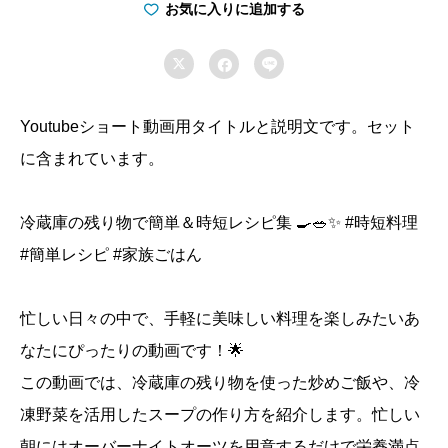
5
お気に入りに追加する
分

で


で
き
Youtubeショート動画用タイトルと説明文です。セット
る！
に含まれています。
子
供
冷蔵庫の残り物で簡単＆時短レシピ集 🍳🥗✨ #時短料理
を
#簡単レシピ #家族ごはん
笑
顔
に
忙しい日々の中で、手軽に美味しい料理を楽しみたいあ
す
なたにぴったりの動画です！🌟
る
この動画では、冷蔵庫の残り物を使った炒めご飯や、冷
簡
凍野菜を活用したスープの作り方を紹介します。忙しい
単
朝にはオーバーナイトオーツを用意するだけで栄養満点