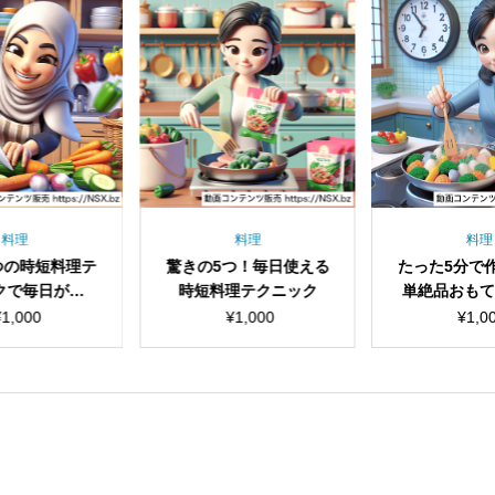
料理
料理
料理
つの時短料理テ
驚きの5つ！毎日使える
たった5分で
クで毎日が楽
時短料理テクニック
単絶品おも
に！
ピ5
¥
1,000
¥
1,000
¥
1,0
見出し
見出し
小見出し
小見出し