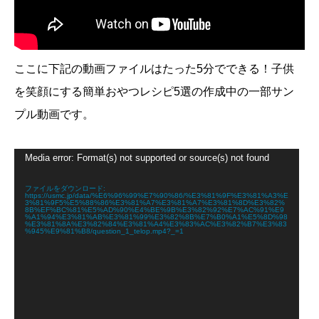
ここに下記の動画ファイルはたった5分でできる！子供
を笑顔にする簡単おやつレシピ5選の作成中の一部サン
プル動画です。
動
Media error: Format(s) not supported or source(s) not found
画
プ
レ
ファイルをダウンロード:
https://usmc.jp/data/%E6%96%99%E7%90%86/%E3%81%9F%E3%81%A3%E
ー
3%81%9F5%E5%88%86%E3%81%A7%E3%81%A7%E3%81%8D%E3%82%
ヤ
8B%EF%BC%81%E5%AD%90%E4%BE%9B%E3%82%92%E7%AC%91%E9
%A1%94%E3%81%AB%E3%81%99%E3%82%8B%E7%B0%A1%E5%8D%98
ー
%E3%81%8A%E3%82%84%E3%81%A4%E3%83%AC%E3%82%B7%E3%83
%945%E9%81%B8/question_1_telop.mp4?_=1