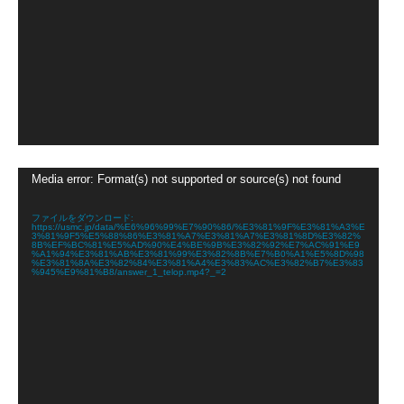
動
Media error: Format(s) not supported or source(s) not found
画
プ
レ
ファイルをダウンロード:
https://usmc.jp/data/%E6%96%99%E7%90%86/%E3%81%9F%E3%81%A3%E
ー
3%81%9F5%E5%88%86%E3%81%A7%E3%81%A7%E3%81%8D%E3%82%
ヤ
8B%EF%BC%81%E5%AD%90%E4%BE%9B%E3%82%92%E7%AC%91%E9
%A1%94%E3%81%AB%E3%81%99%E3%82%8B%E7%B0%A1%E5%8D%98
ー
%E3%81%8A%E3%82%84%E3%81%A4%E3%83%AC%E3%82%B7%E3%83
%945%E9%81%B8/answer_1_telop.mp4?_=2