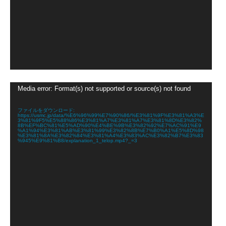
動
Media error: Format(s) not supported or source(s) not found
画
プ
レ
ファイルをダウンロード:
https://usmc.jp/data/%E6%96%99%E7%90%86/%E3%81%9F%E3%81%A3%E
ー
3%81%9F5%E5%88%86%E3%81%A7%E3%81%A7%E3%81%8D%E3%82%
ヤ
8B%EF%BC%81%E5%AD%90%E4%BE%9B%E3%82%92%E7%AC%91%E9
%A1%94%E3%81%AB%E3%81%99%E3%82%8B%E7%B0%A1%E5%8D%98
ー
%E3%81%8A%E3%82%84%E3%81%A4%E3%83%AC%E3%82%B7%E3%83
%945%E9%81%B8/explanation_1_telop.mp4?_=3