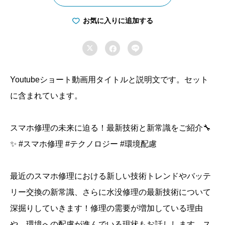
急
上
お気に入りに追加する
昇

中！


ス
マ
Youtubeショート動画用タイトルと説明文です。セット
ホ
に含まれています。
修
理
スマホ修理の未来に迫る！最新技術と新常識をご紹介🔧
の
✨ #スマホ修理 #テクノロジー #環境配慮
ト
レ
ン
最近のスマホ修理における新しい技術トレンドやバッテ
ド
リー交換の新常識、さらに水没修理の最新技術について
を
深掘りしていきます！修理の需要が増加している理由
探
や、環境への配慮が進んでいる現状もお話しします。ス