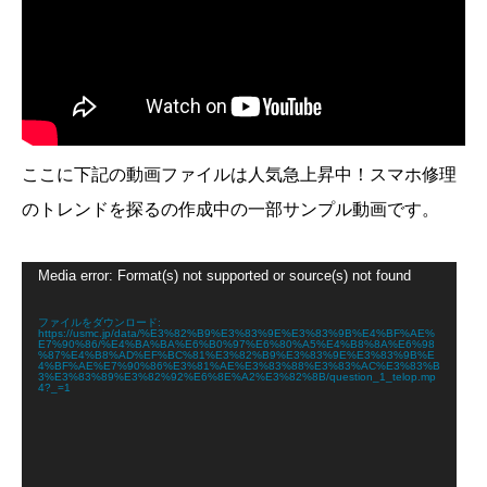
ここに下記の動画ファイルは人気急上昇中！スマホ修理
のトレンドを探るの作成中の一部サンプル動画です。
動
Media error: Format(s) not supported or source(s) not found
画
プ
レ
ファイルをダウンロード:
https://usmc.jp/data/%E3%82%B9%E3%83%9E%E3%83%9B%E4%BF%AE%
ー
E7%90%86/%E4%BA%BA%E6%B0%97%E6%80%A5%E4%B8%8A%E6%98
ヤ
%87%E4%B8%AD%EF%BC%81%E3%82%B9%E3%83%9E%E3%83%9B%E
4%BF%AE%E7%90%86%E3%81%AE%E3%83%88%E3%83%AC%E3%83%B
ー
3%E3%83%89%E3%82%92%E6%8E%A2%E3%82%8B/question_1_telop.mp
4?_=1