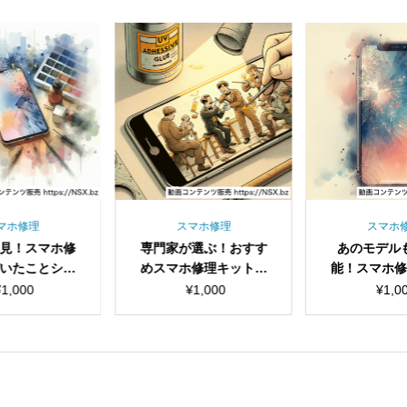
マホ修理
スマホ修理
スマホ
見！スマホ修
専門家が選ぶ！おすす
あのモデル
いたことショ
めスマホ修理キットシ
能！スマホ
動画セット
ョート動画セット
介ショート
¥
1,000
¥
1,000
¥
1,0
見出し
見出し