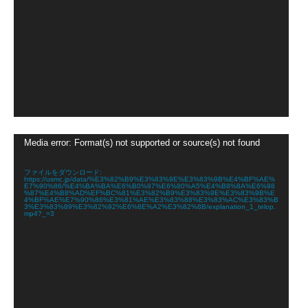
動
Media error: Format(s) not supported or source(s) not found
画
プ
レ
ファイルをダウンロード:
https://usmc.jp/data/%E3%82%B9%E3%83%9E%E3%83%9B%E4%BF%AE%
ー
E7%90%86/%E4%BA%BA%E6%B0%97%E6%80%A5%E4%B8%8A%E6%98
ヤ
%87%E4%B8%AD%EF%BC%81%E3%82%B9%E3%83%9E%E3%83%9B%E
4%BF%AE%E7%90%86%E3%81%AE%E3%83%88%E3%83%AC%E3%83%B
ー
3%E3%83%89%E3%82%92%E6%8E%A2%E3%82%8B/explanation_1_telop.
mp4?_=3