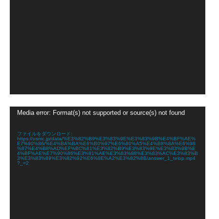
動
Media error: Format(s) not supported or source(s) not found
画
プ
レ
ファイルをダウンロード:
https://usmc.jp/data/%E3%82%B9%E3%83%9E%E3%83%9B%E4%BF%AE%
ー
E7%90%86/%E4%BA%BA%E6%B0%97%E6%80%A5%E4%B8%8A%E6%98
ヤ
%87%E4%B8%AD%EF%BC%81%E3%82%B9%E3%83%9E%E3%83%9B%E
4%BF%AE%E7%90%86%E3%81%AE%E3%83%88%E3%83%AC%E3%83%B
ー
3%E3%83%89%E3%82%92%E6%8E%A2%E3%82%8B/answer_1_telop.mp4
?_=2