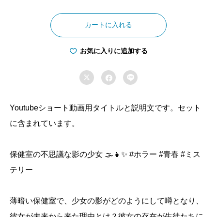
保
健
カートに入れる
室
の
お気に入りに追加する
ベ

ッ


ド
で
Youtubeショート動画用タイトルと説明文です。セット
目
に含まれています。
撃
さ
保健室の不思議な影の少女 🌫️👧✨ #ホラー #青春 #ミス
れ
テリー
た
謎
の
薄暗い保健室で、少女の影がどのようにして噂となり、
少
彼女が未来から来た理由とは？彼女の存在が生徒たちに