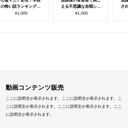
ア必見！学校
放課後の音楽室で聞こ
放課後の職
ランキングシ
える不思議な合唱ショ
された謎の
動画セット
ート動画セット
ト動画
¥
1,000
¥
1,000
¥
1,0
見出し
見出し
小見出し
小見出し
動画コンテンツ販売
ここに説明文が表示されます。ここに説明文が表示されます。こ
こに説明文が表示されます。ここに説明文が表示されます。ここ
に説明文が表示されます。