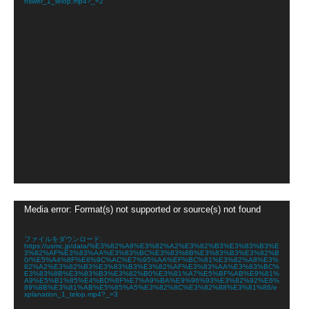
nswer_1_telop.mp4?_=2
動
Media error: Format(s) not supported or source(s) not found
画
プ
レ
ファイルをダウンロード:
https://usmc.jp/data/%E3%82%A8%E3%82%A2%E3%82%B3%E3%83%B3%E
ー
3%82%AF%E3%83%AA%E3%83%BC%E3%83%8B%E3%83%B3%E3%82%B
ヤ
0/%E5%A4%8F%E6%9C%AC%E7%95%AA%EF%BC%81%E3%82%A8%E3%
82%A2%E3%82%B3%E3%83%B3%E3%82%AF%E3%83%AA%E3%83%BC%
ー
E3%83%8B%E3%83%B3%E3%82%B0%E3%81%A7%E5%BF%AB%E9%81%
A9%E5%B1%85%E4%BD%8F%E7%A9%BA%E9%96%93%E3%82%92%E6%
89%8B%E3%81%AB%E5%85%A5%E3%82%8C%E3%82%88%E3%81%86/e
xplanation_1_telop.mp4?_=3