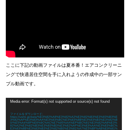
ここに下記の動画ファイルは夏本番！エアコンクリーニ
ングで快適居住空間を手に入れようの作成中の一部サン
プル動画です。
動
Media error: Format(s) not supported or source(s) not found
画
プ
レ
ファイルをダウンロード:
https://usmc.jp/data/%E3%82%A8%E3%82%A2%E3%82%B3%E3%83%B3%E
ー
3%82%AF%E3%83%AA%E3%83%BC%E3%83%8B%E3%83%B3%E3%82%B
ヤ
0/%E5%A4%8F%E6%9C%AC%E7%95%AA%EF%BC%81%E3%82%A8%E3%
82%A2%E3%82%B3%E3%83%B3%E3%82%AF%E3%83%AA%E3%83%BC%
ー
E3%83%8B%E3%83%B3%E3%82%B0%E3%81%A7%E5%BF%AB%E9%81%