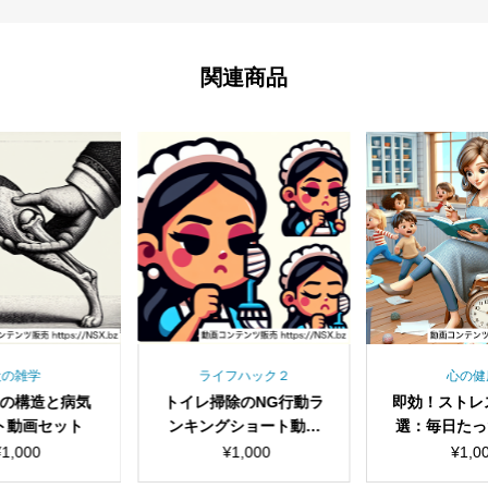
関連商品
犬の雑学
ライフハック２
心の健
の構造と病気
トイレ掃除のNG行動ラ
即効！ストレ
ト動画セット
ンキングショート動画
選：毎日たっ
セット
心が軽く
¥
1,000
¥
1,000
¥
1,0