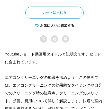
夏
本
カートに入れる
番！
エ
お気に入りに追加する
ア

コ


ン
ク
Youtubeショート動画用タイトルと説明文です。セット
リ
に含まれています。
ー
ニ
エアコンクリーニングの知識を深めよう！この動画で
ン
は、エアコンクリーニングの効果的なタイミングや自分
グ
でのクリーニング時の注意点、クリーニングのメリッ
で
快
ト、頻度、費用について詳しく解説します。快適な室内
適
環境を維持するために、ぜひ参考にしてください😊