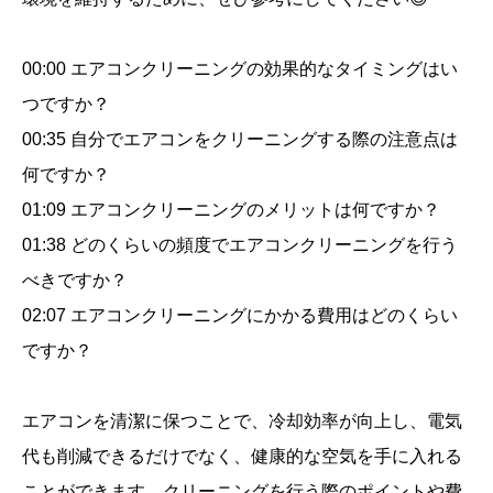
居
住
00:00 エアコンクリーニングの効果的なタイミングはい
空
つですか？
間
00:35 自分でエアコンをクリーニングする際の注意点は
を
何ですか？
手
に
01:09 エアコンクリーニングのメリットは何ですか？
入
01:38 どのくらいの頻度でエアコンクリーニングを行う
れ
べきですか？
よ
02:07 エアコンクリーニングにかかる費用はどのくらい
う
ですか？
シ
ョ
エアコンを清潔に保つことで、冷却効率が向上し、電気
ー
ト
代も削減できるだけでなく、健康的な空気を手に入れる
動
ことができます。クリーニングを行う際のポイントや費