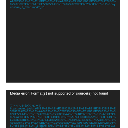
A9%E5%B1%85%E4%BD%8F%E7%A9%BA%E9%96%93%E3%82%92%E6%
89%8B%E3%81%AB%E5%85%A5%E3%82%8C%E3%82%88%E3%81%86/q
uestion_1_telop.mp4?_=1
動
Media error: Format(s) not supported or source(s) not found
画
プ
レ
ファイルをダウンロード:
https://usmc.jp/data/%E3%82%A8%E3%82%A2%E3%82%B3%E3%83%B3%E
ー
3%82%AF%E3%83%AA%E3%83%BC%E3%83%8B%E3%83%B3%E3%82%B
ヤ
0/%E5%A4%8F%E6%9C%AC%E7%95%AA%EF%BC%81%E3%82%A8%E3%
82%A2%E3%82%B3%E3%83%B3%E3%82%AF%E3%83%AA%E3%83%BC%
ー
E3%83%8B%E3%83%B3%E3%82%B0%E3%81%A7%E5%BF%AB%E9%81%
A9%E5%B1%85%E4%BD%8F%E7%A9%BA%E9%96%93%E3%82%92%E6%
89%8B%E3%81%AB%E5%85%A5%E3%82%8C%E3%82%88%E3%81%86/a