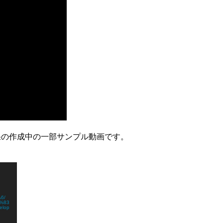
果の作成中の一部サンプル動画です。
6/
%83
lop