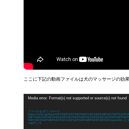
ここに下記の動画ファイルは犬のマッサージの効
動
Media error: Format(s) not supported or source(s) not found
画
プ
レ
ファイルをダウンロード:
ー
https://usmc.jp/data/%E7%8A%AC%E3%81%AE%E9%9B%91%E5%AD%A
%E7%8A%AC%E3%81%AE%E3%83%9E%E3%83%83%E3%82%B5%E3
ヤ
%BC%E3%82%B8%E3%81%AE%E5%8A%B9%E6%9E%9C/question_1_te
ー
.mp4?_=1