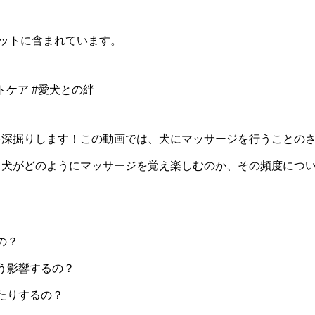
の
効
セットに含まれています。
果
シ
トケア #愛犬との絆
ョ
ー
ト
を深掘りします！この動画では、犬にマッサージを行うことの
動
、犬がどのようにマッサージを覚え楽しむのか、その頻度につ
画
セ
ッ
ト
の？
個
どう影響するの？
えたりするの？