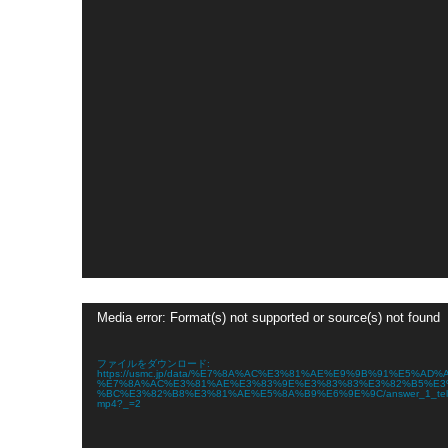
動
Media error: Format(s) not supported or source(s) not found
画
プ
レ
ファイルをダウンロード:
ー
https://usmc.jp/data/%E7%8A%AC%E3%81%AE%E9%9B%91%E5%AD%A
%E7%8A%AC%E3%81%AE%E3%83%9E%E3%83%83%E3%82%B5%E3
ヤ
%BC%E3%82%B8%E3%81%AE%E5%8A%B9%E6%9E%9C/answer_1_tel
ー
mp4?_=2