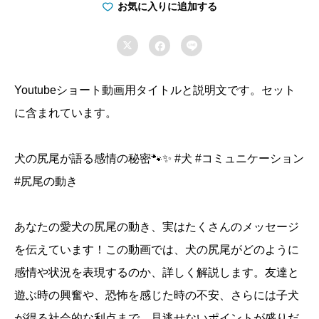
尾
お気に入りに追加する
の

役


割
と
Youtubeショート動画用タイトルと説明文です。セット
感
に含まれています。
情
表
犬の尻尾が語る感情の秘密🐾✨ #犬 #コミュニケーション
現
#尻尾の動き
シ
ョ
ー
あなたの愛犬の尻尾の動き、実はたくさんのメッセージ
ト
を伝えています！この動画では、犬の尻尾がどのように
動
感情や状況を表現するのか、詳しく解説します。友達と
画
遊ぶ時の興奮や、恐怖を感じた時の不安、さらには子犬
セ
が得る社会的な利点まで、見逃せないポイントが盛りだ