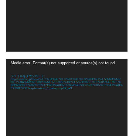
動
Media error: Format(s) not supported or source(s) not found
画
プ
レ
ファイルをダウンロード:
https://usmc.jp/data/%E7%8A%AC%E3%81%AE%E9%9B%91%E5%AD%A6/
ー
%E7%8A%AC%E3%81%AE%E5%B0%BB%E5%B0%BE%E3%81%AE%E5%
ヤ
BD%B9%E5%89%B2%E3%81%A8%E6%84%9F%E6%83%85%E8%A1%A8%
E7%8F%BE/explanation_1_telop.mp4?_=3
ー