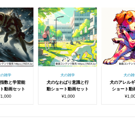
犬の雑学
犬の雑学
犬の雑
指数と学習能
犬のなわばり意識と行
犬のアレル
ト動画セット
動ショート動画セット
ショート動
¥
1,000
¥
1,000
¥
1,0
見出し
見出し