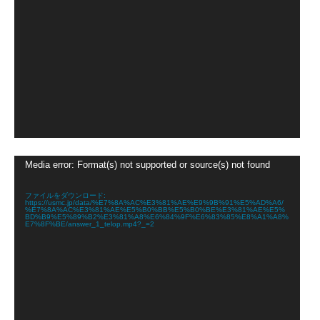
動
Media error: Format(s) not supported or source(s) not found
画
プ
レ
ファイルをダウンロード:
https://usmc.jp/data/%E7%8A%AC%E3%81%AE%E9%9B%91%E5%AD%A6/
ー
%E7%8A%AC%E3%81%AE%E5%B0%BB%E5%B0%BE%E3%81%AE%E5%
ヤ
BD%B9%E5%89%B2%E3%81%A8%E6%84%9F%E6%83%85%E8%A1%A8%
E7%8F%BE/answer_1_telop.mp4?_=2
ー