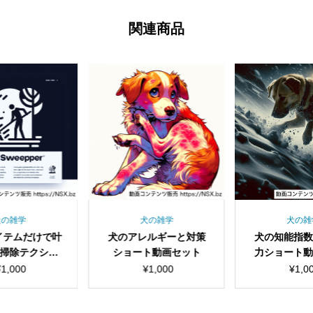
関連商品
犬の雑学
犬の雑学
犬の雑
アイテムだけで叶
犬のアレルギーと対策
犬の知能指
掃除テクショ
ショート動画セット
力ショート
動画セット
¥
1,000
¥
1,000
¥
1,0