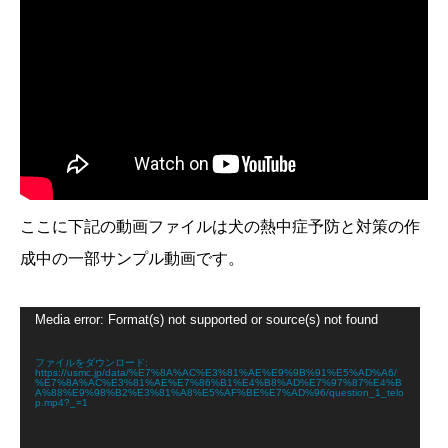
ここに下記の動画ファイルは犬の熱中症予防と対策の作
成中の一部サンプル動画です。
動
Media error: Format(s) not supported or source(s) not found
画
プ
レ
ファイルをダウンロード:
https://usmc.jp/data/%E7%8A%AC%E3%81%AE%E9%9B%91%E5%AD%A6/
ー
%E7%8A%AC%E3%81%AE%E7%86%B1%E4%B8%AD%E7%97%87%E4%B
ヤ
A%88%E9%98%B2%E3%81%A8%E5%AF%BE%E7%AD%96/question_1_telo
p.mp4?_=1
ー