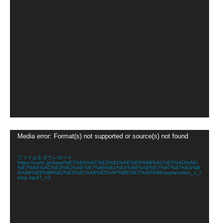
動
Media error: Format(s) not supported or source(s) not found
画
プ
レ
ファイルをダウンロード:
https://usmc.jp/data/%E7%8A%AC%E3%81%AE%E9%9B%91%E5%AD%A6/
ー
%E7%8A%AC%E3%81%AE%E7%86%B1%E4%B8%AD%E7%97%87%E4%B
ヤ
A%88%E9%98%B2%E3%81%A8%E5%AF%BE%E7%AD%96/explanation_1_t
elop.mp4?_=3
ー