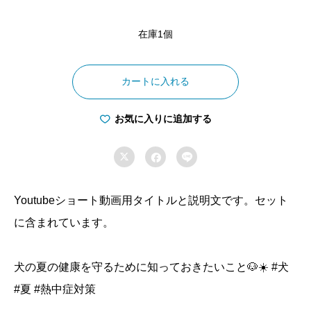
在庫1個
犬
の
カートに入れる
熱
中
お気に入りに追加する
症

予


防
と
Youtubeショート動画用タイトルと説明文です。セット
対
に含まれています。
策
シ
犬の夏の健康を守るために知っておきたいこと🐶☀️ #犬
ョ
#夏 #熱中症対策
ー