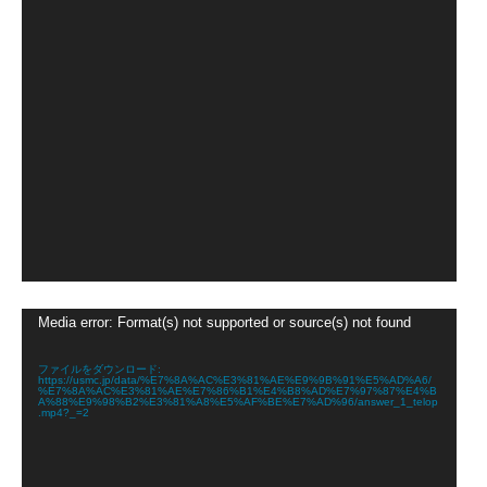
動
Media error: Format(s) not supported or source(s) not found
画
プ
レ
ファイルをダウンロード:
https://usmc.jp/data/%E7%8A%AC%E3%81%AE%E9%9B%91%E5%AD%A6/
ー
%E7%8A%AC%E3%81%AE%E7%86%B1%E4%B8%AD%E7%97%87%E4%B
ヤ
A%88%E9%98%B2%E3%81%A8%E5%AF%BE%E7%AD%96/answer_1_telop
.mp4?_=2
ー