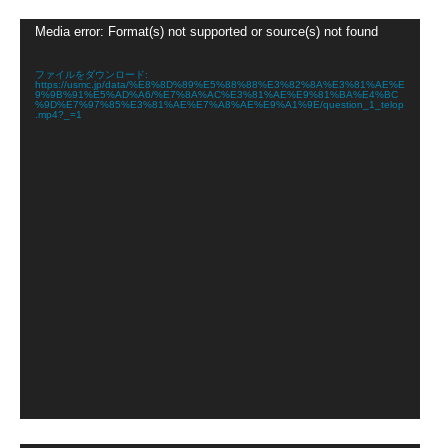
動
Media error: Format(s) not supported or source(s) not found
画
プ
レ
ファイルをダウンロード:
https://usmc.jp/data/%E8%8D%89%E5%88%88%E3%82%8A%E3%81%AE%E
ー
9%9B%91%E5%AD%A6/%E7%8A%AC%E3%81%AE%E9%81%BA%E4%BC
ヤ
%9D%E7%97%85%E3%81%AE%E7%A8%AE%E9%A1%9E/question_1_telop
.mp4?_=1
ー