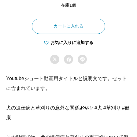
在庫1個
犬
の
カートに入れる
遺
伝
お気に入りに追加する
病

の


種
類
Youtubeショート動画用タイトルと説明文です。セット
シ
に含まれています。
ョ
ー
犬の遺伝病と草刈りの意外な関係🌿🐶✨ #犬 #草刈り #健
ト
康
動
画
セ