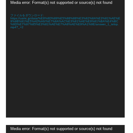
動
Media error: Format(s) not supported or source(s) not found
画
プ
レ
ファイルをダウンロード:
https://usmc.jp/data/%E8%8D%89%E5%88%88%E3%82%8A%E3%81%AE%E
ー
9%9B%91%E5%AD%A6/%E7%8A%AC%E3%81%AE%E9%81%BA%E4%BC
ヤ
%9D%E7%97%85%E3%81%AE%E7%A8%AE%E9%A1%9E/answer_1_telop.
mp4?_=2
ー
動
Media error: Format(s) not supported or source(s) not found
画