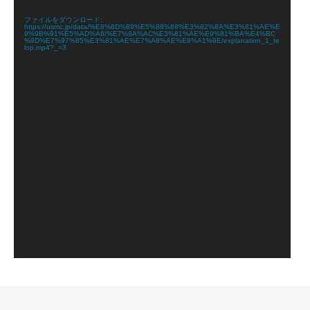
プ
レ
ファイルをダウンロード:
https://usmc.jp/data/%E8%8D%89%E5%88%88%E3%82%8A%E3%81%AE%E
ー
9%9B%91%E5%AD%A6/%E7%8A%AC%E3%81%AE%E9%81%BA%E4%BC
ヤ
%9D%E7%97%85%E3%81%AE%E7%A8%AE%E9%A1%9E/explanation_1_te
lop.mp4?_=3
ー