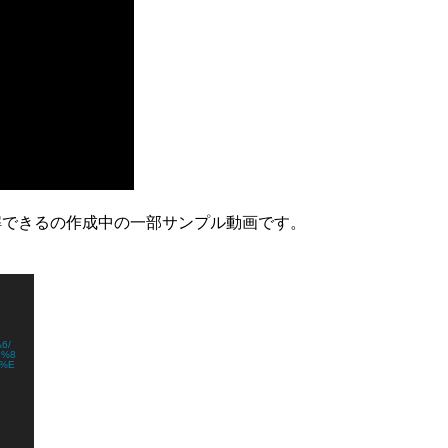
解できるの作成中の一部サンプル動画です。
6/
6%8
7%E