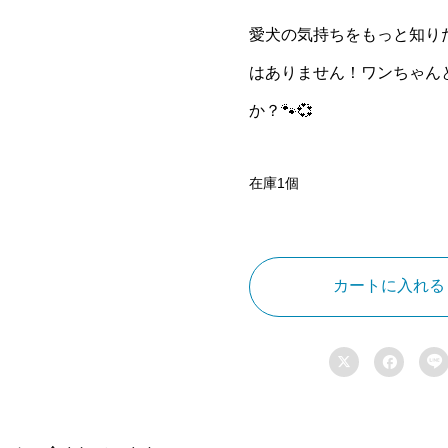
愛犬の気持ちをもっと知り
はありません！ワンちゃん
か？🐾💞
在庫1個
犬
は
人
カートに入れる
間
の
感



情
を
理