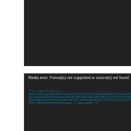
動
Media error: Format(s) not supported or source(s) not found
画
プ
レ
ファイルをダウンロード:
ー
https://usmc.jp/data/%E7%8A%AC%E3%81%AE%E9%9B%91%E5%AD%A
%E7%8A%AC%E3%81%AF%E4%BA%BA%E9%96%93%E3%81%AE%E
ヤ
4%9F%E6%83%85%E3%82%92%E7%90%86%E8%A7%A3%E3%81%A
ー
3%81%8D%E3%82%8B/answer_1_telop.mp4?_=2