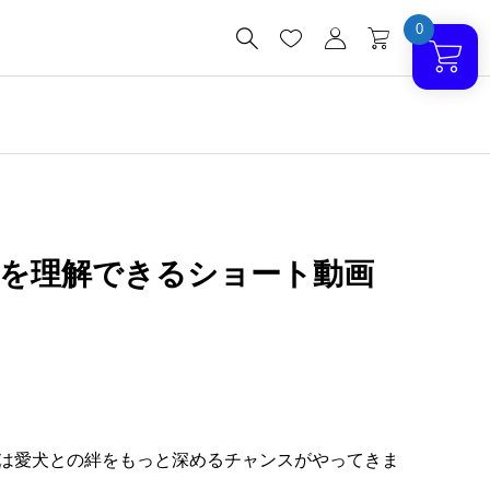
0




情を理解できるショート動画
今日は愛犬との絆をもっと深めるチャンスがやってきま