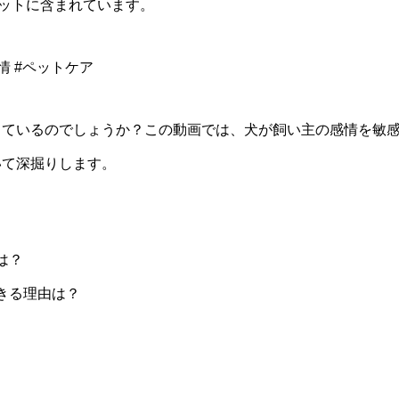
セットに含まれています。
解
で
情 #ペットケア
き
る
シ
しているのでしょうか？この動画では、犬が飼い主の感情を敏
ョ
いて深掘りします。
ー
ト
動
画
は？
セ
できる理由は？
ッ
ト
個