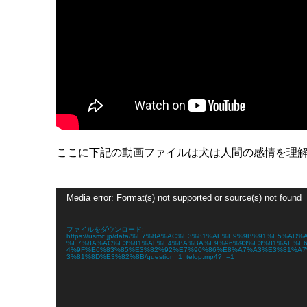
ここに下記の動画ファイルは犬は人間の感情を理
動
Media error: Format(s) not supported or source(s) not found
画
プ
レ
ファイルをダウンロード:
ー
https://usmc.jp/data/%E7%8A%AC%E3%81%AE%E9%9B%91%E5%AD%A
%E7%8A%AC%E3%81%AF%E4%BA%BA%E9%96%93%E3%81%AE%E
ヤ
4%9F%E6%83%85%E3%82%92%E7%90%86%E8%A7%A3%E3%81%A
ー
3%81%8D%E3%82%8B/question_1_telop.mp4?_=1