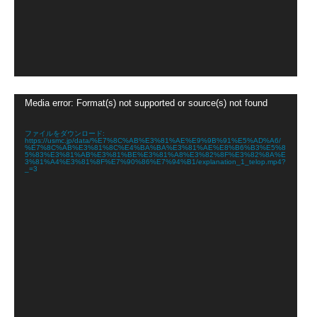
動
Media error: Format(s) not supported or source(s) not found
画
プ
レ
ファイルをダウンロード:
https://usmc.jp/data/%E7%8C%AB%E3%81%AE%E9%9B%91%E5%AD%A6/
ー
%E7%8C%AB%E3%81%8C%E4%BA%BA%E3%81%AE%E8%B6%B3%E5%8
ヤ
5%83%E3%81%AB%E3%81%BE%E3%81%A8%E3%82%8F%E3%82%8A%E
3%81%A4%E3%81%8F%E7%90%86%E7%94%B1/explanation_1_telop.mp4?
ー
_=3