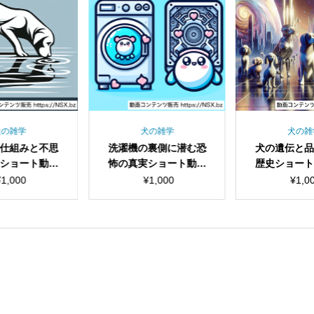
犬の雑学
犬の雑学
犬の雑
仕組みと不思
洗濯機の裏側に潜む恐
犬の遺伝と
ショート動画
怖の真実ショート動画
歴史ショー
セット
セット
ト
¥
1,000
¥
1,000
¥
1,0
見出し
見出し
小見出し
小見出し