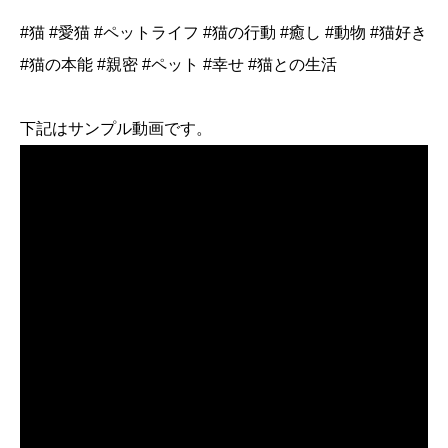
#猫 #愛猫 #ペットライフ #猫の行動 #癒し #動物 #猫好き
#猫の本能 #親密 #ペット #幸せ #猫との生活
下記はサンプル動画です。