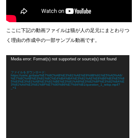
ここに下記の動画ファイルは猫が人の足元にまとわりつ
く理由の作成中の一部サンプル動画です。
動
Media error: Format(s) not supported or source(s) not found
画
プ
レ
ファイルをダウンロード:
https://usmc.jp/data/%E7%8C%AB%E3%81%AE%E9%9B%91%E5%AD%A6/
ー
%E7%8C%AB%E3%81%8C%E4%BA%BA%E3%81%AE%E8%B6%B3%E5%8
ヤ
5%83%E3%81%AB%E3%81%BE%E3%81%A8%E3%82%8F%E3%82%8A%E
3%81%A4%E3%81%8F%E7%90%86%E7%94%B1/question_1_telop.mp4?
ー
_=1