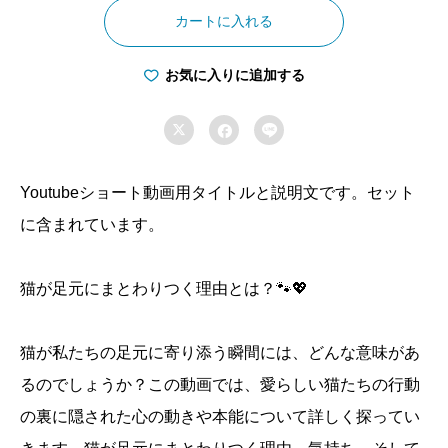
が
カートに入れる
人
の
お気に入りに追加する
足

元


に
ま
Youtubeショート動画用タイトルと説明文です。セット
と
に含まれています。
わ
り
猫が足元にまとわりつく理由とは？🐾💖
つ
く
猫が私たちの足元に寄り添う瞬間には、どんな意味があ
理
由
るのでしょうか？この動画では、愛らしい猫たちの行動
個
の裏に隠された心の動きや本能について詳しく探ってい