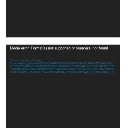
動
Media error: Format(s) not supported or source(s) not found
画
プ
レ
ファイルをダウンロード:
https://usmc.jp/data/%E7%8C%AB%E3%81%AE%E9%9B%91%E5%AD%A6/
ー
%E7%8C%AB%E3%81%8C%E4%BA%BA%E3%81%AE%E8%B6%B3%E5%8
ヤ
5%83%E3%81%AB%E3%81%BE%E3%81%A8%E3%82%8F%E3%82%8A%E
3%81%A4%E3%81%8F%E7%90%86%E7%94%B1/answer_1_telop.mp4?_=2
ー