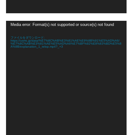
動
Media error: Format(s) not supported or source(s) not found
画
プ
レ
ファイルをダウンロード:
https://usmc.jp/data/%E7%8C%AB%E3%81%AE%E9%9B%91%E5%AD%A6/
ー
%E7%8C%AB%E3%81%AE%E5%AD%A6%E7%BF%92%E8%83%BD%E5%8
ヤ
A%9B/explanation_1_telop.mp4?_=3
ー