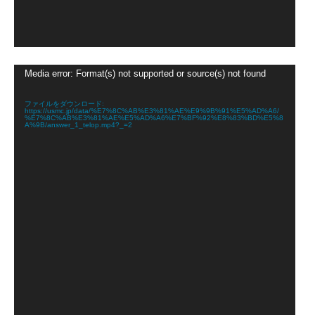
動
Media error: Format(s) not supported or source(s) not found
画
プ
レ
ファイルをダウンロード:
https://usmc.jp/data/%E7%8C%AB%E3%81%AE%E9%9B%91%E5%AD%A6/
ー
%E7%8C%AB%E3%81%AE%E5%AD%A6%E7%BF%92%E8%83%BD%E5%8
ヤ
A%9B/answer_1_telop.mp4?_=2
ー