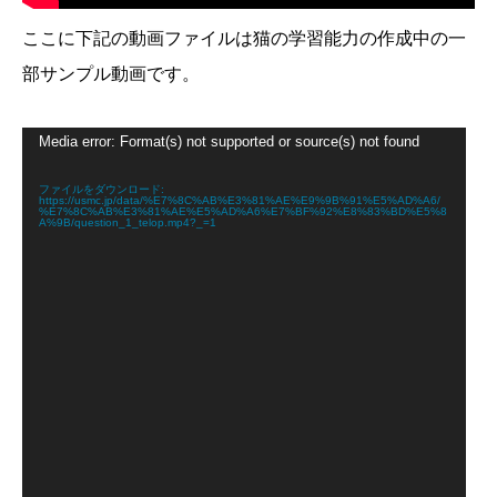
ここに下記の動画ファイルは猫の学習能力の作成中の一
部サンプル動画です。
動
Media error: Format(s) not supported or source(s) not found
画
プ
レ
ファイルをダウンロード:
https://usmc.jp/data/%E7%8C%AB%E3%81%AE%E9%9B%91%E5%AD%A6/
ー
%E7%8C%AB%E3%81%AE%E5%AD%A6%E7%BF%92%E8%83%BD%E5%8
ヤ
A%9B/question_1_telop.mp4?_=1
ー