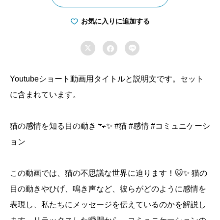
学
習
お気に入りに追加する
能

力


個
Youtubeショート動画用タイトルと説明文です。セット
に含まれています。
猫の感情を知る目の動き 🐾✨ #猫 #感情 #コミュニケーシ
ョン
この動画では、猫の不思議な世界に迫ります！🐱✨ 猫の
目の動きやひげ、鳴き声など、彼らがどのように感情を
表現し、私たちにメッセージを伝えているのかを解説し