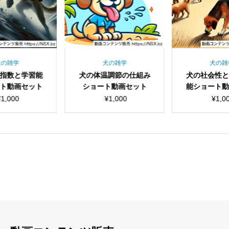
犬の雑学
犬の雑学
犬の雑
指数と学習能
犬の体温調節の仕組み
犬の社会性
ト動画セット
ショート動画セット
能ショート
¥
1,000
¥
1,000
¥
1,0
見出し
見出し
小見出し
小見出し