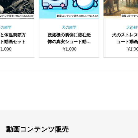
犬の雑学
犬の雑学
犬の雑
と体温調節方
洗濯機の裏側に潜む恐
犬のストレ
ト動画セット
怖の真実ショート動画
ョート動
セット
¥
1,000
¥
1,000
¥
1,0
見出し
見出し
小見出し
小見出し
動画コンテンツ販売