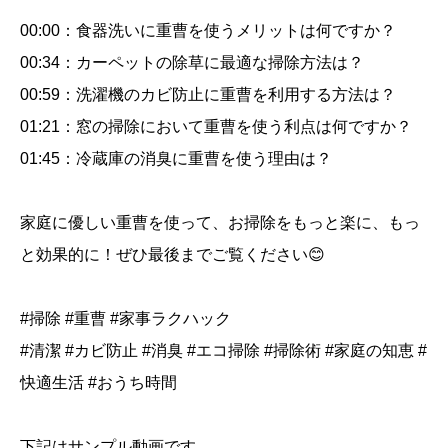
し
00:00：食器洗いに重曹を使うメリットは何ですか？
て
00:34：カーペットの除草に最適な掃除方法は？
清
00:59：洗濯機のカビ防止に重曹を利用する方法は？
潔
に
01:21：窓の掃除において重曹を使う利点は何ですか？
保
01:45：冷蔵庫の消臭に重曹を使う理由は？
ち
ま
家庭に優しい重曹を使って、お掃除をもっと楽に、もっ
し
と効果的に！ぜひ最後までご覧ください😊
ょ
う。
#掃除 #重曹 #家事ラクハック
シ
ョ
#清潔 #カビ防止 #消臭 #エコ掃除 #掃除術 #家庭の知恵 #
ー
快適生活 #おうち時間
ト
動
下記はサンプル動画です。