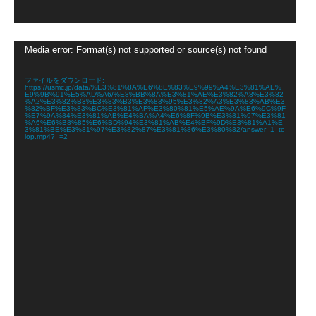
動
Media error: Format(s) not supported or source(s) not found
画
プ
レ
ファイルをダウンロード:
https://usmc.jp/data/%E3%81%8A%E6%8E%83%E9%99%A4%E3%81%AE%
ー
E9%9B%91%E5%AD%A6/%E8%BB%8A%E3%81%AE%E3%82%A8%E3%82
ヤ
%A2%E3%82%B3%E3%83%B3%E3%83%95%E3%82%A3%E3%83%AB%E3
%82%BF%E3%83%BC%E3%81%AF%E3%80%81%E5%AE%9A%E6%9C%9F
ー
%E7%9A%84%E3%81%AB%E4%BA%A4%E6%8F%9B%E3%81%97%E3%81
%A6%E6%B8%85%E6%BD%94%E3%81%AB%E4%BF%9D%E3%81%A1%E
3%81%BE%E3%81%97%E3%82%87%E3%81%86%E3%80%82/answer_1_te
lop.mp4?_=2