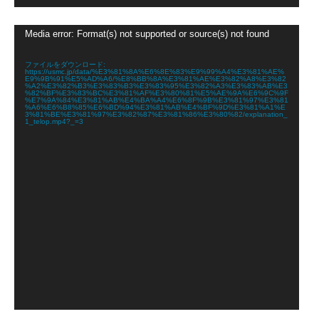
動
Media error: Format(s) not supported or source(s) not found
画
プ
レ
ファイルをダウンロード:
https://usmc.jp/data/%E3%81%8A%E6%8E%83%E9%99%A4%E3%81%AE%
ー
E9%9B%91%E5%AD%A6/%E8%BB%8A%E3%81%AE%E3%82%A8%E3%82
ヤ
%A2%E3%82%B3%E3%83%B3%E3%83%95%E3%82%A3%E3%83%AB%E3
%82%BF%E3%83%BC%E3%81%AF%E3%80%81%E5%AE%9A%E6%9C%9F
ー
%E7%9A%84%E3%81%AB%E4%BA%A4%E6%8F%9B%E3%81%97%E3%81
%A6%E6%B8%85%E6%BD%94%E3%81%AB%E4%BF%9D%E3%81%A1%E
3%81%BE%E3%81%97%E3%82%87%E3%81%86%E3%80%82/explanation_
1_telop.mp4?_=3