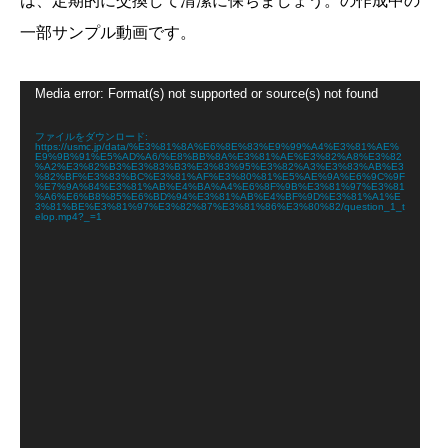
は、定期的に交換して清潔に保ちましょう。の作成中の
一部サンプル動画です。
動
Media error: Format(s) not supported or source(s) not found
画
プ
レ
ファイルをダウンロード:
https://usmc.jp/data/%E3%81%8A%E6%8E%83%E9%99%A4%E3%81%AE%
ー
E9%9B%91%E5%AD%A6/%E8%BB%8A%E3%81%AE%E3%82%A8%E3%82
ヤ
%A2%E3%82%B3%E3%83%B3%E3%83%95%E3%82%A3%E3%83%AB%E3
%82%BF%E3%83%BC%E3%81%AF%E3%80%81%E5%AE%9A%E6%9C%9F
ー
%E7%9A%84%E3%81%AB%E4%BA%A4%E6%8F%9B%E3%81%97%E3%81
%A6%E6%B8%85%E6%BD%94%E3%81%AB%E4%BF%9D%E3%81%A1%E
3%81%BE%E3%81%97%E3%82%87%E3%81%86%E3%80%82/question_1_t
elop.mp4?_=1