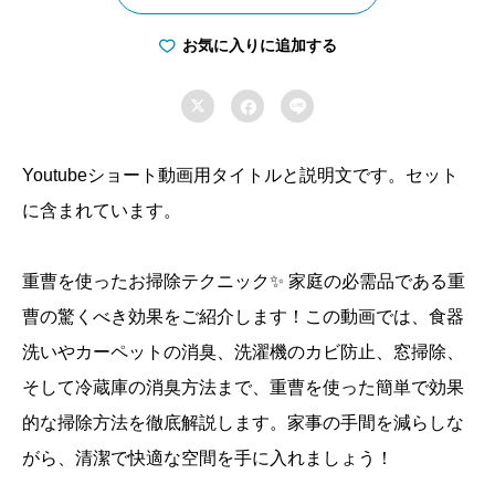
エ
ア
お気に入りに追加する
コ

ン


フ
ィ
Youtubeショート動画用タイトルと説明文です。セット
ル
に含まれています。
タ
ー
重曹を使ったお掃除テクニック✨ 家庭の必需品である重
は、
曹の驚くべき効果をご紹介します！この動画では、食器
定
洗いやカーペットの消臭、洗濯機のカビ防止、窓掃除、
期
的
そして冷蔵庫の消臭方法まで、重曹を使った簡単で効果
に
的な掃除方法を徹底解説します。家事の手間を減らしな
交
がら、清潔で快適な空間を手に入れましょう！
換