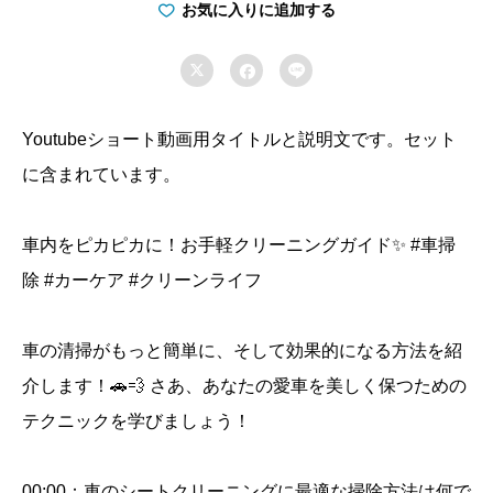
装
お気に入りに追加する
は、

掃


除
機
Youtubeショート動画用タイトルと説明文です。セット
で
に含まれています。
ホ
コ
車内をピカピカに！お手軽クリーニングガイド✨ #車掃
リ
除 #カーケア #クリーンライフ
を
吸
い
車の清掃がもっと簡単に、そして効果的になる方法を紹
取
介します！🚗💨 さあ、あなたの愛車を美しく保つための
る
テクニックを学びましょう！
と
清
00:00：車のシートクリーニングに最適な掃除方法は何で