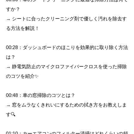
潔
すか？
に
→ シートに合ったクリーニング剤で優しく汚れを除去す
保
て
る方法を解説！
ま
す。
00:28：ダッシュボードのほこりを効果的に取り除く方法
シ
は？
ョ
→ 静電気防止のマイクロファイバークロスを使った掃除
ー
のコツを紹介✨
ト
動
画
00:48：車の窓掃除のコツとは？
セ
→ 窓をムラなくきれいにするための拭き方をお教えしま
ッ
す🔍
ト
個
01:10：カーエアコンのフィルター清掃はどれくらいの頻