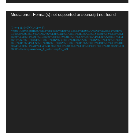
動
Media error: Format(s) not supported or source(s) not found
画
プ
レ
ファイルをダウンロード:
https://usmc.jp/data/%E3%81%8A%E6%8E%83%E9%99%A4%E3%81%AE%
ー
E9%9B%91%E5%AD%A6/%E8%BB%8A%E3%81%AE%E5%86%85%E8%A3
ヤ
%85%E3%81%AF%E3%80%81%E6%8E%83%E9%99%A4%E6%A9%9F%E3
%81%A7%E3%83%9B%E3%82%B3%E3%83%AA%E3%82%92%E5%90%B8
ー
%E3%81%84%E5%8F%96%E3%82%8B%E3%81%A8%E6%B8%85%E6%BD
%94%E3%81%AB%E4%BF%9D%E3%81%A6%E3%81%BE%E3%81%99%E3
%80%82/explanation_1_telop.mp4?_=3