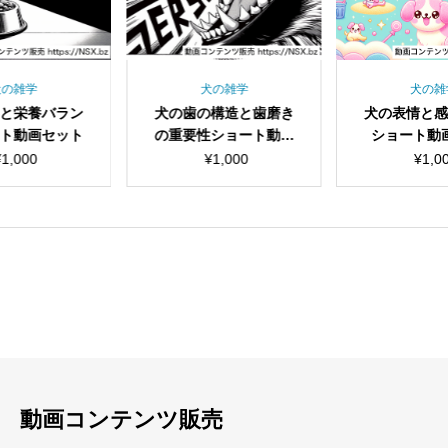
犬の雑学
犬の雑学
犬の雑
と栄養バラン
犬の歯の構造と歯磨き
犬の表情と
ト動画セット
の重要性ショート動画
ショート動
セット
¥
1,000
¥
1,000
¥
1,0
見出し
見出し
小見出し
小見出し
動画コンテンツ販売