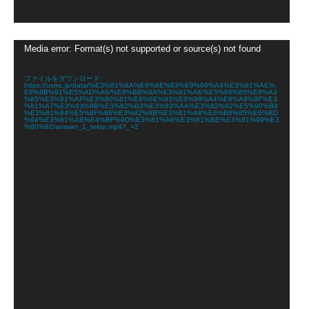
動
Media error: Format(s) not supported or source(s) not found
画
プ
レ
ファイルをダウンロード:
https://usmc.jp/data/%E3%81%8A%E6%8E%83%E9%99%A4%E3%81%AE%
ー
E9%9B%91%E5%AD%A6/%E8%BB%8A%E3%81%AE%E5%86%85%E8%A3
ヤ
%85%E3%81%AF%E3%80%81%E6%8E%83%E9%99%A4%E6%A9%9F%E3
%81%A7%E3%83%9B%E3%82%B3%E3%83%AA%E3%82%92%E5%90%B8
ー
%E3%81%84%E5%8F%96%E3%82%8B%E3%81%A8%E6%B8%85%E6%BD
%94%E3%81%AB%E4%BF%9D%E3%81%A6%E3%81%BE%E3%81%99%E3
%80%82/answer_1_telop.mp4?_=2