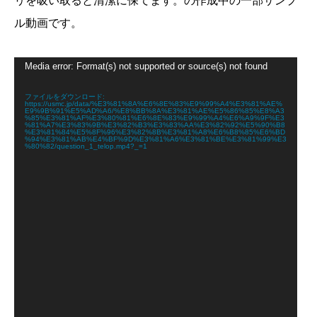
リを吸い取ると清潔に保てます。の作成中の一部サンプ
ル動画です。
動
Media error: Format(s) not supported or source(s) not found
画
プ
レ
ファイルをダウンロード:
https://usmc.jp/data/%E3%81%8A%E6%8E%83%E9%99%A4%E3%81%AE%
ー
E9%9B%91%E5%AD%A6/%E8%BB%8A%E3%81%AE%E5%86%85%E8%A3
ヤ
%85%E3%81%AF%E3%80%81%E6%8E%83%E9%99%A4%E6%A9%9F%E3
%81%A7%E3%83%9B%E3%82%B3%E3%83%AA%E3%82%92%E5%90%B8
ー
%E3%81%84%E5%8F%96%E3%82%8B%E3%81%A8%E6%B8%85%E6%BD
%94%E3%81%AB%E4%BF%9D%E3%81%A6%E3%81%BE%E3%81%99%E3
%80%82/question_1_telop.mp4?_=1