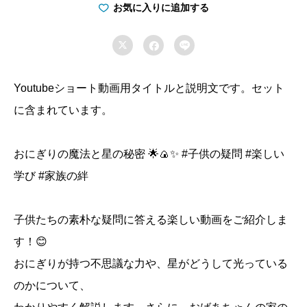
秘
お気に入りに追加する
密！

子


供
が
Youtubeショート動画用タイトルと説明文です。セット
笑
に含まれています。
顔
に
おにぎりの魔法と星の秘密 🌟🍙✨ #子供の疑問 #楽しい
な
学び #家族の絆
る
魔
法
子供たちの素朴な疑問に答える楽しい動画をご紹介しま
の
す！😊
絵
おにぎりが持つ不思議な力や、星がどうして光っている
本
のかについて、
個