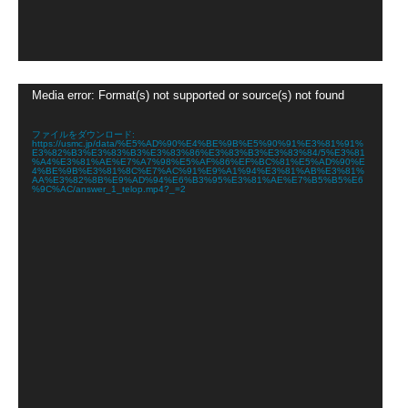
動
Media error: Format(s) not supported or source(s) not found
画
プ
レ
ファイルをダウンロード:
https://usmc.jp/data/%E5%AD%90%E4%BE%9B%E5%90%91%E3%81%91%
ー
E3%82%B3%E3%83%B3%E3%83%86%E3%83%B3%E3%83%84/5%E3%81
ヤ
%A4%E3%81%AE%E7%A7%98%E5%AF%86%EF%BC%81%E5%AD%90%E
4%BE%9B%E3%81%8C%E7%AC%91%E9%A1%94%E3%81%AB%E3%81%
ー
AA%E3%82%8B%E9%AD%94%E6%B3%95%E3%81%AE%E7%B5%B5%E6
%9C%AC/answer_1_telop.mp4?_=2