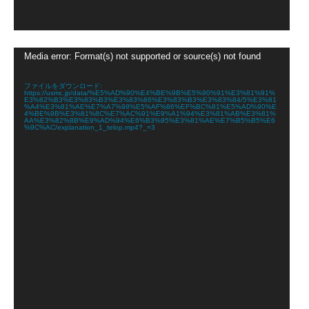
動
Media error: Format(s) not supported or source(s) not found
画
プ
レ
ファイルをダウンロード:
https://usmc.jp/data/%E5%AD%90%E4%BE%9B%E5%90%91%E3%81%91%
ー
E3%82%B3%E3%83%B3%E3%83%86%E3%83%B3%E3%83%84/5%E3%81
ヤ
%A4%E3%81%AE%E7%A7%98%E5%AF%86%EF%BC%81%E5%AD%90%E
4%BE%9B%E3%81%8C%E7%AC%91%E9%A1%94%E3%81%AB%E3%81%
ー
AA%E3%82%8B%E9%AD%94%E6%B3%95%E3%81%AE%E7%B5%B5%E6
%9C%AC/explanation_1_telop.mp4?_=3