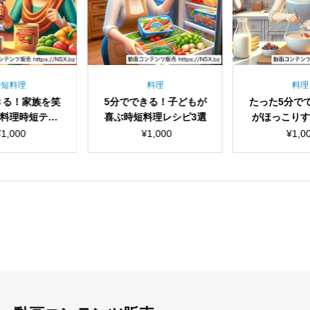
時短料理
料理
料理
きる！家族を笑
5分でできる！子どもが
たった5分で
料理時短テク
喜ぶ時短料理レシピ3選
がほっこり
ニック
やつレシ
¥
1,000
¥
1,000
¥
1,0
見出し
見出し
小見出し
小見出し