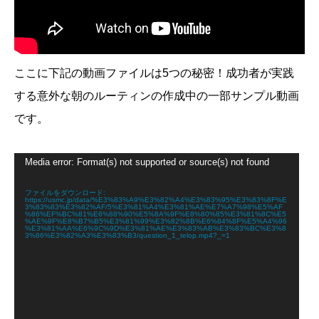
ここに下記の動画ファイルは5つの秘密！成功者が実践
する意外な朝のルーティンの作成中の一部サンプル動画
です。
動
Media error: Format(s) not supported or source(s) not found
画
プ
レ
ファイルをダウンロード:
https://usmc.jp/data/%E3%83%A9%E3%82%A4%E3%83%95%E3%83%8F%E
ー
3%83%83%E3%82%AF/5%E3%81%A4%E3%81%AE%E7%A7%98%E5%AF
ヤ
%86%EF%BC%81%E6%88%90%E5%8A%9F%E8%80%85%E3%81%8C%E5
%AE%9F%E8%B7%B5%E3%81%99%E3%82%8B%E6%84%8F%E5%A4%96
ー
%E3%81%AA%E6%9C%9D%E3%81%AE%E3%83%AB%E3%83%BC%E3%8
3%86%E3%82%A3%E3%83%B3/question_1_telop.mp4?_=1