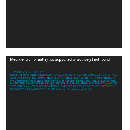
動
Media error: Format(s) not supported or source(s) not found
画
プ
レ
ファイルをダウンロード:
https://usmc.jp/data/%E3%83%A9%E3%82%A4%E3%83%95%E3%83%8F%E
ー
3%83%83%E3%82%AF/5%E3%81%A4%E3%81%AE%E7%A7%98%E5%AF
ヤ
%86%EF%BC%81%E6%88%90%E5%8A%9F%E8%80%85%E3%81%8C%E5
%AE%9F%E8%B7%B5%E3%81%99%E3%82%8B%E6%84%8F%E5%A4%96
ー
%E3%81%AA%E6%9C%9D%E3%81%AE%E3%83%AB%E3%83%BC%E3%8
3%86%E3%82%A3%E3%83%B3/answer_1_telop.mp4?_=2