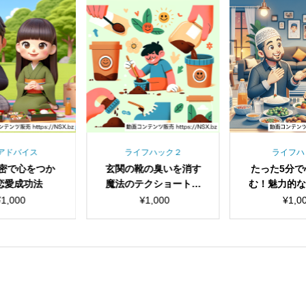
アドバイス
ライフハック２
ライフハ
秘密で心をつか
玄関の靴の臭いを消す
たった5分で
恋愛成功法
魔法のテクショート動
む！魅力的
画セット
ニック
¥
1,000
¥
1,000
¥
1,0
見出し
見出し
小見出し
小見出し