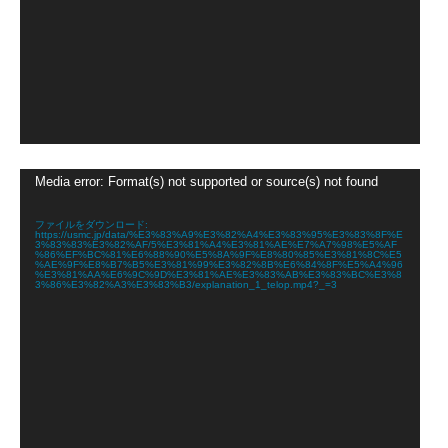
動
Media error: Format(s) not supported or source(s) not found
画
プ
レ
ファイルをダウンロード:
https://usmc.jp/data/%E3%83%A9%E3%82%A4%E3%83%95%E3%83%8F%E
ー
3%83%83%E3%82%AF/5%E3%81%A4%E3%81%AE%E7%A7%98%E5%AF
ヤ
%86%EF%BC%81%E6%88%90%E5%8A%9F%E8%80%85%E3%81%8C%E5
%AE%9F%E8%B7%B5%E3%81%99%E3%82%8B%E6%84%8F%E5%A4%96
ー
%E3%81%AA%E6%9C%9D%E3%81%AE%E3%83%AB%E3%83%BC%E3%8
3%86%E3%82%A3%E3%83%B3/explanation_1_telop.mp4?_=3